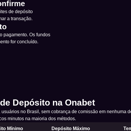
onfirme
mites de depósito
mar a transação.
to
r o pagamento. Os fundos
nto for concluído.
 de Depósito na Onabet
ra usuários no Brasil, sem cobrança de comissão em nenhuma de
cos minutos na maioria dos métodos.
ito Mínimo
Depósito Máximo
Te