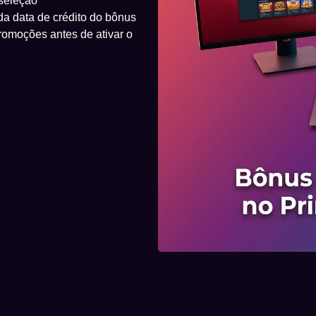
seleção
 da data de crédito do bônus
romoções antes de ativar o