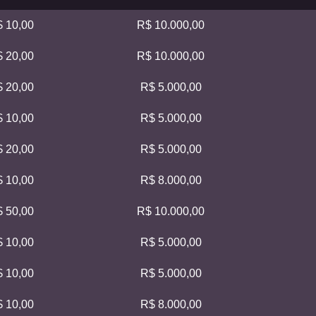
 10,00
R$ 10.000,00
 20,00
R$ 10.000,00
 20,00
R$ 5.000,00
 10,00
R$ 5.000,00
 20,00
R$ 5.000,00
 10,00
R$ 8.000,00
 50,00
R$ 10.000,00
 10,00
R$ 5.000,00
 10,00
R$ 5.000,00
 10,00
R$ 8.000,00