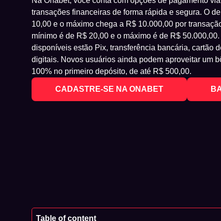
Na Onabet, você conta com opções de pagamento via P
transações financeiras de forma rápida e segura. O d
10,00 e o máximo chega a R$ 10.000,00 por transaçã
mínimo é de R$ 20,00 e o máximo é de R$ 50.000,00.
disponíveis estão Pix, transferência bancária, cartão de
digitais. Novos usuários ainda podem aproveitar um 
100% no primeiro depósito, de até R$ 500,00.
CADASTRE-SE NA ONABET
BA
Table of content