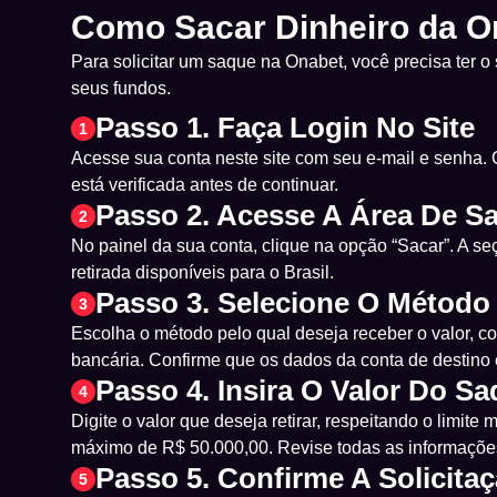
Como Sacar Dinheiro da O
Para solicitar um saque na Onabet, você precisa ter o 
seus fundos.
Passo 1. Faça Login No Site
1
Acesse sua conta neste site com seu e-mail e senha. 
está verificada antes de continuar.
Passo 2. Acesse A Área De S
2
No painel da sua conta, clique na opção “Sacar”. A se
retirada disponíveis para o Brasil.
Passo 3. Selecione O Método
3
Escolha o método pelo qual deseja receber o valor, c
bancária. Confirme que os dados da conta de destino 
Passo 4. Insira O Valor Do S
4
Digite o valor que deseja retirar, respeitando o limite
máximo de R$ 50.000,00. Revise todas as informações
Passo 5. Confirme A Solicita
5