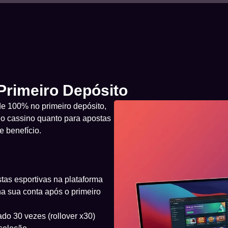
Primeiro Depósito
e 100% no primeiro depósito,
 o cassino quanto para apostas
e benefício.
tas esportivas na plataforma
a sua conta após o primeiro
o 30 vezes (rollover x30)