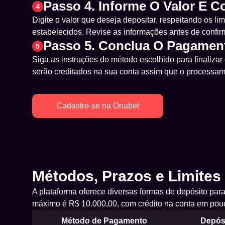
Passo 4. Informe O Valor E C
4
Digite o valor que deseja depositar, respeitando os li
estabelecidos. Revise as informações antes de confir
Passo 5. Conclua O Pagamen
5
Siga as instruções do método escolhido para finaliza
serão creditados na sua conta assim que o processame
Cadastre-se na Onabet
Métodos, Prazos e Limites
A plataforma oferece diversas formas de depósito pa
máximo é R$ 10.000,00, com crédito na conta em pou
Método de Pagamento
Depós