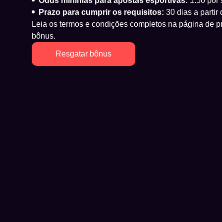
Odds mínimas para apostas esportivas:
1.50 por 
Prazo para cumprir os requisitos:
30 dias a partir
Leia os termos e condições completos na página de p
bônus.
Resgatar bônus