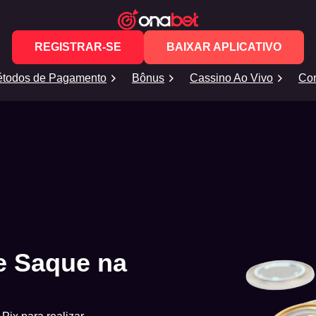
REGISTRAR-SE
BAIXAR APLICATIVO
todos de Pagamento
Bônus
Cassino Ao Vivo
Co
e Saque na