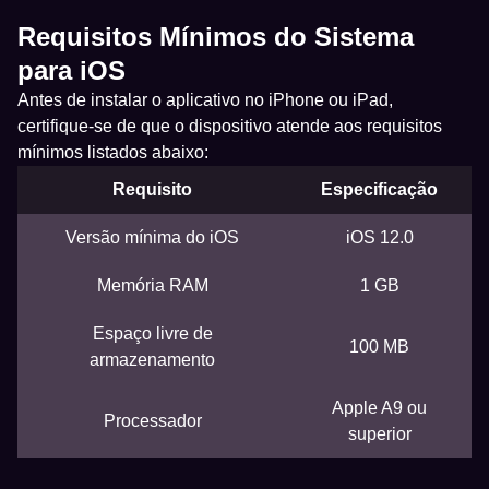
Requisitos Mínimos do Sistema
para iOS
Antes de instalar o aplicativo no iPhone ou iPad,
certifique-se de que o dispositivo atende aos requisitos
mínimos listados abaixo:
Requisito
Especificação
Versão mínima do iOS
iOS 12.0
Memória RAM
1 GB
Espaço livre de
100 MB
armazenamento
Apple A9 ou
Processador
superior