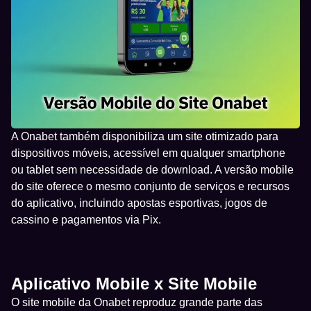
A Onabet também disponibiliza um site otimizado para
dispositivos móveis, acessível em qualquer smartphone
ou tablet sem necessidade de download. A versão mobile
do site oferece o mesmo conjunto de serviços e recursos
do aplicativo, incluindo apostas esportivas, jogos de
cassino e pagamentos via Pix.
Aplicativo Mobile x Site Mobile
O site mobile da Onabet reproduz grande parte das