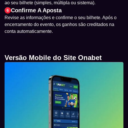
ao seu bilhete (simples, múltipla ou sistema).
Confirme A Aposta
6
Revise as informações e confirme o seu bilhete. Após o
encerramento do evento, os ganhos são creditados na
conta automaticamente.
Versão Mobile do Site Onabet