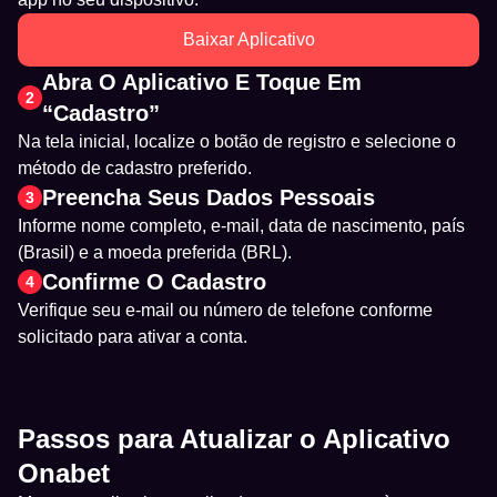
Baixar Aplicativo
Abra O Aplicativo E Toque Em
2
“Cadastro”
Na tela inicial, localize o botão de registro e selecione o
método de cadastro preferido.
Preencha Seus Dados Pessoais
3
Informe nome completo, e-mail, data de nascimento, país
(Brasil) e a moeda preferida (BRL).
Confirme O Cadastro
4
Verifique seu e-mail ou número de telefone conforme
solicitado para ativar a conta.
Passos para Atualizar o Aplicativo
Onabet