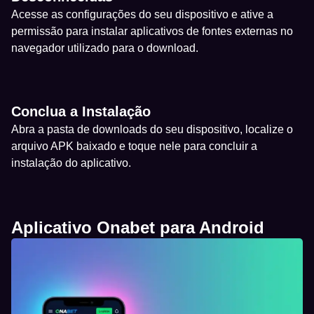
Acesse as configurações do seu dispositivo e ative a
permissão para instalar aplicativos de fontes externas no
navegador utilizado para o download.
Conclua a Instalação
Abra a pasta de downloads do seu dispositivo, localize o
arquivo APK baixado e toque nele para concluir a
instalação do aplicativo.
Aplicativo Onabet para Android