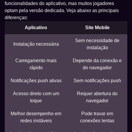
funcionalidades do aplicativo, mas muitos jogadores
optam pela versão dedicada. Veja abaixo as principais
diferenças:
Aplicativo
Site Mobile
Sem necessidade de
Instalação necessária
instalação
Carregamento mais
Depende da conexão e
rápido
do navegador
Notificações push ativas
Sem notificações push
Acesso direto com um
Requer abertura do
toque
navegador
Melhor desempenho em
Pode travar em
redes instáveis
conexões lentas