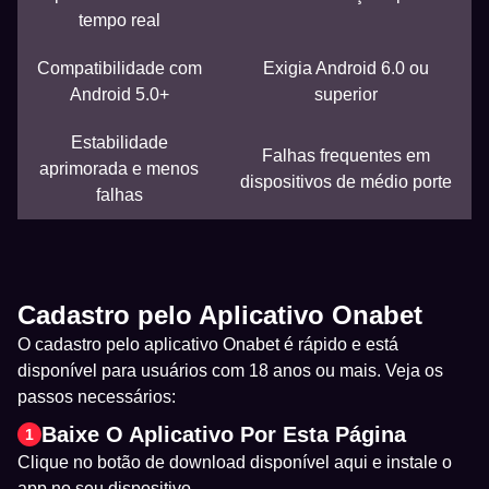
tempo real
Compatibilidade com
Exigia Android 6.0 ou
Android 5.0+
superior
Estabilidade
Falhas frequentes em
aprimorada e menos
dispositivos de médio porte
falhas
Cadastro pelo Aplicativo Onabet
O cadastro pelo aplicativo Onabet é rápido e está
disponível para usuários com 18 anos ou mais. Veja os
passos necessários:
Baixe O Aplicativo Por Esta Página
1
Clique no botão de download disponível aqui e instale o
app no seu dispositivo.