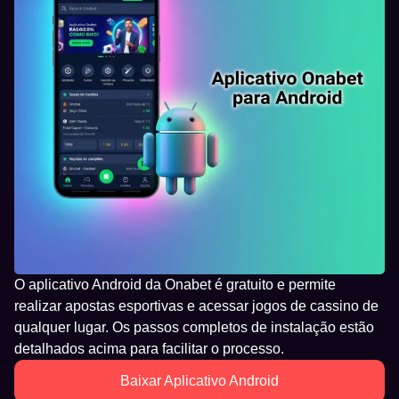
O aplicativo Android da Onabet é gratuito e permite
realizar apostas esportivas e acessar jogos de cassino de
qualquer lugar. Os passos completos de instalação estão
detalhados acima para facilitar o processo.
Baixar Aplicativo Android