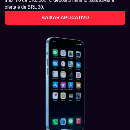
máximo de BRL 500. O depósito mínimo para ativar a
oferta é de BRL 30.
BAIXAR APLICATIVO