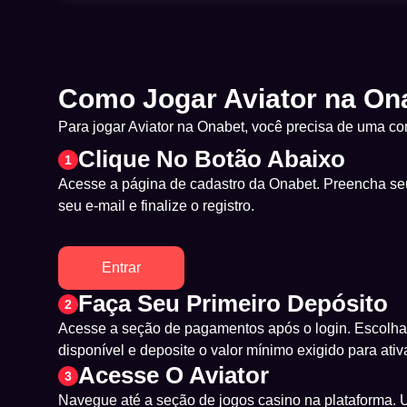
Como Jogar Aviator na On
Para jogar Aviator na Onabet, você precisa de uma con
Clique No Botão Abaixo
1
Acesse a página de cadastro da Onabet. Preencha se
seu e-mail e finalize o registro.
Entrar
Faça Seu Primeiro Depósito
2
Acesse a seção de pagamentos após o login. Escolha
disponível e deposite o valor mínimo exigido para ativ
Acesse O Aviator
3
Navegue até a seção de jogos casino na plataforma. 