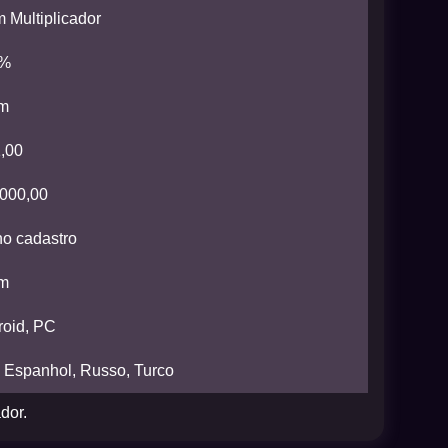
 Multiplicador
7%
m
,00
000,00
no cadastro
m
roid, PC
s, Espanhol, Russo, Turco
dor.