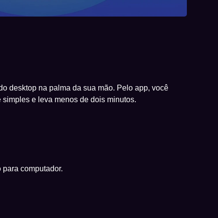
 do desktop na palma da sua mão. Pelo app, você
 é simples e leva menos de dois minutos.
o para computador.