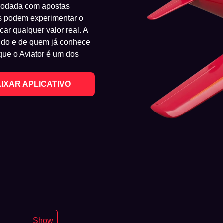
 rodada com apostas
es podem experimentar o
ar qualquer valor real. A
çando e de quem já conhece
que o Aviator é um dos
IXAR APLICATIVO
Show