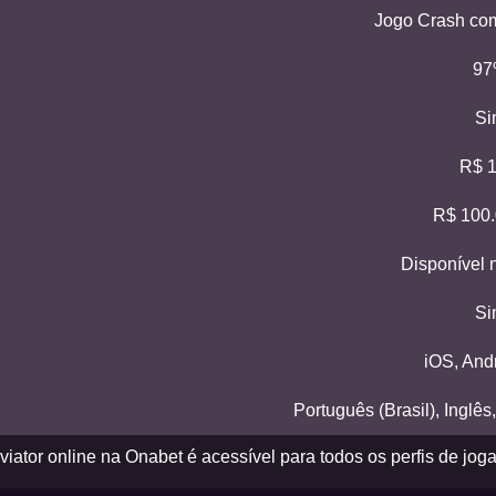
Jogo Crash com
9
Si
R$ 1
R$ 100.
Disponível 
Si
iOS, And
Português (Brasil), Inglê
ator online na Onabet é acessível para todos os perfis de joga