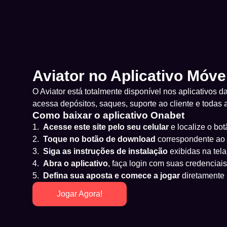
Aviator no Aplicativo Móve
O Aviator está totalmente disponível nos aplicativos
acessa depósitos, saques, suporte ao cliente e todas a
Como baixar o aplicativo Onabet
Acesse este site pelo seu celular
e localize o bo
Toque no botão de download
correspondente ao 
Siga as instruções de instalação
exibidas na tela
Abra o aplicativo
, faça login com suas credenciai
Defina sua aposta e comece a jogar
diretamente 
Jogar Agora!