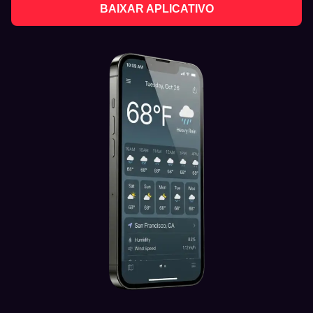
BAIXAR APLICATIVO