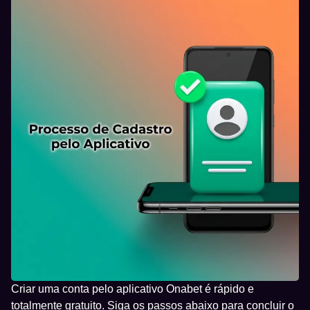
Criar uma conta pelo aplicativo Onabet é rápido e
totalmente gratuito. Siga os passos abaixo para concluir o