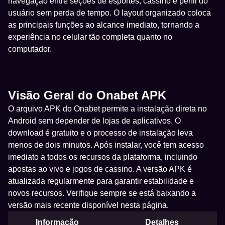
navegação entre seções de esportes, cassino e perfil do
usuário sem perda de tempo. O layout organizado coloca
as principais funções ao alcance imediato, tornando a
experiência no celular tão completa quanto no
computador.
Visão Geral do Onabet APK
O arquivo APK do Onabet permite a instalação direta no
Android sem depender de lojas de aplicativos. O
download é gratuito e o processo de instalação leva
menos de dois minutos. Após instalar, você tem acesso
imediato a todos os recursos da plataforma, incluindo
apostas ao vivo e jogos de cassino. A versão APK é
atualizada regularmente para garantir estabilidade e
novos recursos. Verifique sempre se está baixando a
versão mais recente disponível nesta página.
Informação
Detalhes