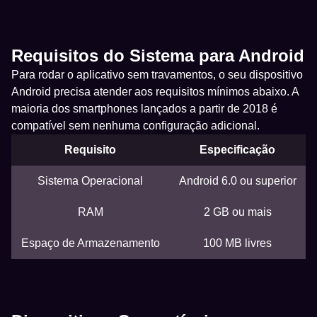
Requisitos do Sistema para Android
Para rodar o aplicativo sem travamentos, o seu dispositivo
Android precisa atender aos requisitos mínimos abaixo. A
maioria dos smartphones lançados a partir de 2018 é
compatível sem nenhuma configuração adicional.
Requisito
Especificação
Sistema Operacional
Android 6.0 ou superior
RAM
2 GB ou mais
Espaço de Armazenamento
100 MB livres