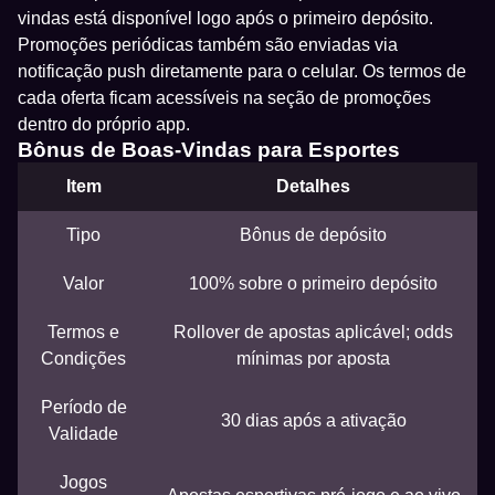
vindas está disponível logo após o primeiro depósito.
Promoções periódicas também são enviadas via
notificação push diretamente para o celular. Os termos de
cada oferta ficam acessíveis na seção de promoções
dentro do próprio app.
Bônus de Boas-Vindas para Esportes
Item
Detalhes
Tipo
Bônus de depósito
Valor
100% sobre o primeiro depósito
Termos e
Rollover de apostas aplicável; odds
Condições
mínimas por aposta
Período de
30 dias após a ativação
Validade
Jogos