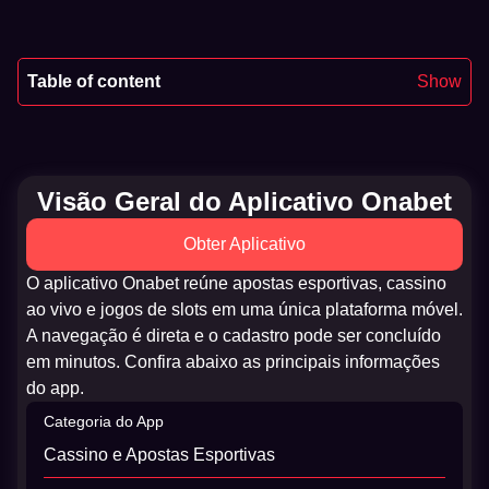
Table of content
Show
Visão Geral do Aplicativo Onabet
Obter Aplicativo
O aplicativo Onabet reúne apostas esportivas, cassino
ao vivo e jogos de slots em uma única plataforma móvel.
A navegação é direta e o cadastro pode ser concluído
em minutos. Confira abaixo as principais informações
do app.
Categoria do App
Cassino e Apostas Esportivas