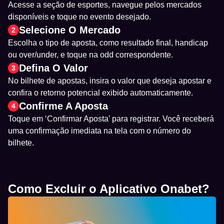
Acesse a seção de esportes, navegue pelos mercados
disponíveis e toque no evento desejado.
Selecione O Mercado
2
Escolha o tipo de aposta, como resultado final, handicap
ou over/under, e toque na odd correspondente.
Defina O Valor
3
No bilhete de apostas, insira o valor que deseja apostar e
confira o retorno potencial exibido automaticamente.
Confirme A Aposta
4
Toque em ‘Confirmar Aposta’ para registrar. Você receberá
uma confirmação imediata na tela com o número do
bilhete.
Como Excluir o Aplicativo Onabet?