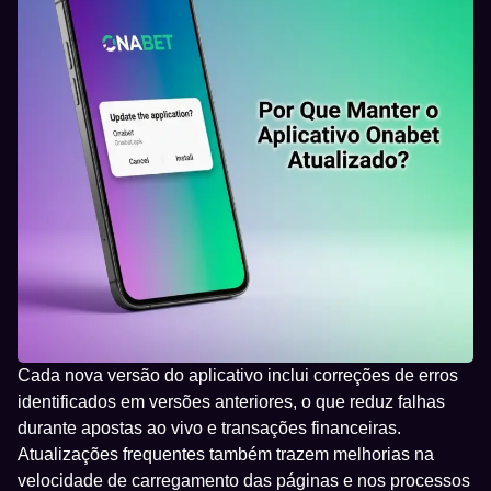
Cada nova versão do aplicativo inclui correções de erros
identificados em versões anteriores, o que reduz falhas
durante apostas ao vivo e transações financeiras.
Atualizações frequentes também trazem melhorias na
velocidade de carregamento das páginas e nos processos