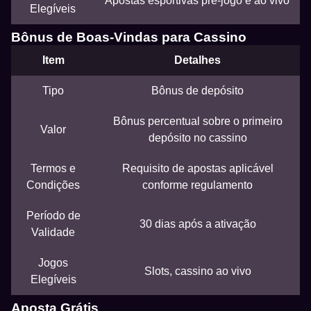
Apostas esportivas pré-jogo e ao vivo
Elegíveis
Bônus de Boas-Vindas para Cassino
Item
Detalhes
Tipo
Bônus de depósito
Bônus percentual sobre o primeiro
Valor
depósito no cassino
Termos e
Requisito de apostas aplicável
Condições
conforme regulamento
Período de
30 dias após a ativação
Validade
Jogos
Slots, cassino ao vivo
Elegíveis
Aposta Grátis