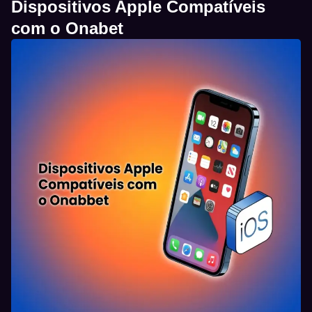
Dispositivos Apple Compatíveis
com o Onabet