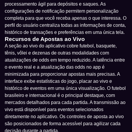
processamento ágil para depósitos e saques. As
configurações de notificação permitem personalização
completa para que você receba apenas o que interessa. O
perfil do usuário centraliza todas as informações de conta,
histórico de transações e preferências em uma única tela.
Recursos de Apostas ao Vivo
A seção ao vivo do aplicativo cobre futebol, basquete,
tênis, vôlei e dezenas de outras modalidades com
atualizações de odds em tempo reduzido. A latência entre
o evento real e a atualização das odds no app é
minimizada para proporcionar apostas mais precisas. A
interface exibe estatísticas do jogo, placar ao vivo e
histórico de eventos em uma única visualização. O futebol
brasileiro e internacional é o principal destaque, com
mercados detalhados para cada partida. A transmissão ao
vivo está disponível para eventos selecionados
diretamente no aplicativo. Os controles de aposta ao vivo
são posicionados de forma acessível para agilizar cada
decisão durante a partida.