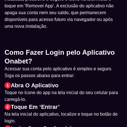
toque em ‘Remover App’. A exclusão do aplicativo não
apaga sua conta nem seu saldo, que permanecem
disponíveis para acesso futuro via navegador ou após
uma nova instalação.
Como Fazer Login pelo Aplicativo
Onabet?
Acessar sua conta pelo aplicativo é simples e seguro.
Siga os passos abaixo para entrar:
Abra O Aplicativo
1
Toque no ícone do app na tela inicial do seu celular para
carregá-lo.
Toque Em ‘Entrar’
2
Na tela inicial do aplicativo, localize e toque no botão de
login.