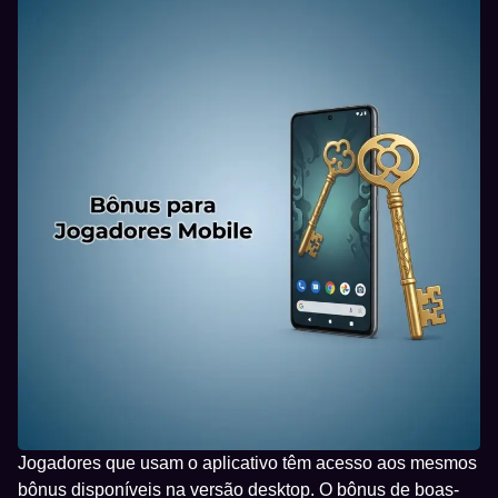
Jogadores que usam o aplicativo têm acesso aos mesmos
bônus disponíveis na versão desktop. O bônus de boas-