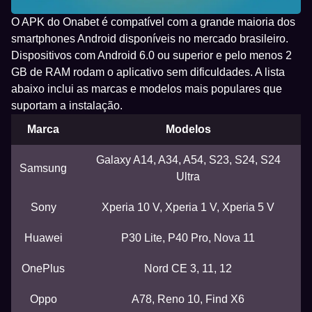
O APK do Onabet é compatível com a grande maioria dos
smartphones Android disponíveis no mercado brasileiro.
Dispositivos com Android 6.0 ou superior e pelo menos 2
GB de RAM rodam o aplicativo sem dificuldades. A lista
abaixo inclui as marcas e modelos mais populares que
suportam a instalação.
Marca
Modelos
Galaxy A14, A34, A54, S23, S24, S24
Samsung
Ultra
Sony
Xperia 10 V, Xperia 1 V, Xperia 5 V
Huawei
P30 Lite, P40 Pro, Nova 11
OnePlus
Nord CE 3, 11, 12
Oppo
A78, Reno 10, Find X6