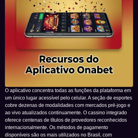
O aplicativo concentra todas as funções da plataforma em
um único lugar acessível pelo celular. A seção de esportes
cobre dezenas de modalidades com mercados pré-jogo e
ao vivo atualizados continuamente. O cassino integrado
oferece centenas de títulos de provedores reconhecidos
internacionalmente. Os métodos de pagamento
disponíveis são os mais utilizados no Brasil, com